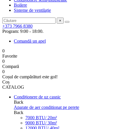
Boilere
Sisteme de ventilație
×
+373 7966 8380
Program: 9:00 - 18:00.
Comandă un apel
0
Favorite
0
Compară
0
Coșul de cumpărături este gol!
Coș
CATALOG
Condiționere de uz casnic
Back
Aparate de aer conditionat pe perete
Back
7000 BTU/ 20m²
9000 BTU/ 30m²
12000 BTU/ 40m²