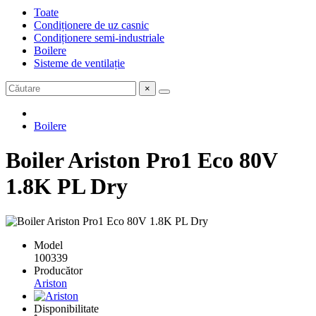
Toate
Condiționere de uz casnic
Condiționere semi-industriale
Boilere
Sisteme de ventilație
×
Boilere
Boiler Ariston Pro1 Eco 80V
1.8K PL Dry
Model
100339
Producător
Ariston
Disponibilitate