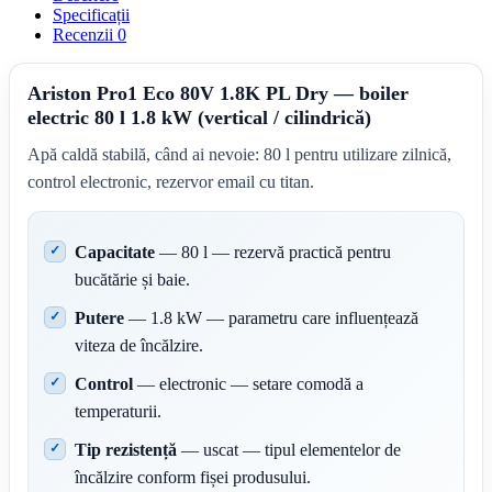
Specificații
Recenzii
0
Ariston Pro1 Eco 80V 1.8K PL Dry — boiler
electric 80 l 1.8 kW (vertical / cilindrică)
Apă caldă stabilă, când ai nevoie: 80 l pentru utilizare zilnică,
control electronic, rezervor email cu titan.
Capacitate
— 80 l — rezervă practică pentru
bucătărie și baie.
Putere
— 1.8 kW — parametru care influențează
viteza de încălzire.
Control
— electronic — setare comodă a
temperaturii.
Tip rezistență
— uscat — tipul elementelor de
încălzire conform fișei produsului.