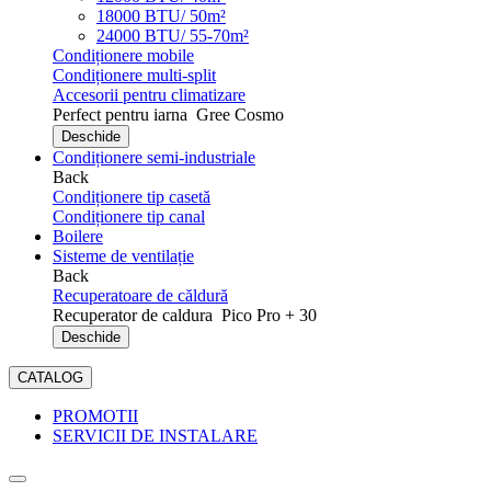
18000 BTU/ 50m²
24000 BTU/ 55-70m²
Condiționere mobile
Condiționere multi-split
Accesorii pentru climatizare
Perfect pentru iarna
Gree Cosmo
Deschide
Condiționere semi-industriale
Back
Condiționere tip casetă
Condiționere tip canal
Boilere
Sisteme de ventilație
Back
Recuperatoare de căldură
Recuperator de caldura
Pico Pro + 30
Deschide
CATALOG
PROMOTII
SERVICII DE INSTALARE