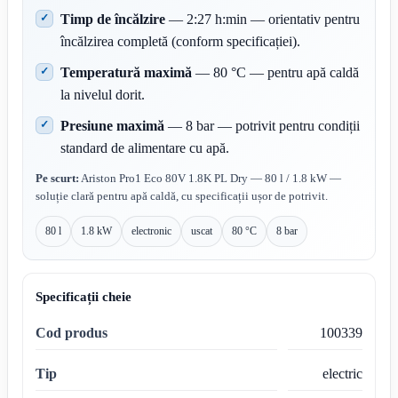
Timp de încălzire
— 2:27 h:min — orientativ pentru
încălzirea completă (conform specificației).
Temperatură maximă
— 80 °C — pentru apă caldă
la nivelul dorit.
Presiune maximă
— 8 bar — potrivit pentru condiții
standard de alimentare cu apă.
Pe scurt:
Ariston Pro1 Eco 80V 1.8K PL Dry — 80 l / 1.8 kW —
soluție clară pentru apă caldă, cu specificații ușor de potrivit.
80 l
1.8 kW
electronic
uscat
80 °C
8 bar
Specificații cheie
Cod produs
100339
Tip
electric