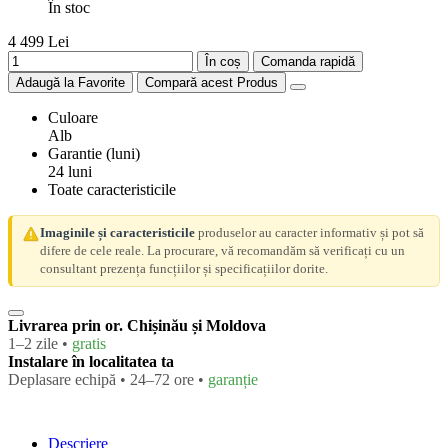
În stoc
4 499 Lei
În coș
Comanda rapidă
Adaugă la Favorite
Compară acest Produs
Culoare
Alb
Garantie (luni)
24 luni
Toate caracteristicile
Imaginile și caracteristicile
produselor au caracter informativ și pot să
difere de cele reale. La procurare, vă recomandăm să verificați cu un
consultant prezența funcțiilor și specificațiilor dorite.
Livrarea prin or. Chișinău și Moldova
1–2 zile •
gratis
Instalare în localitatea ta
Deplasare echipă • 24–72 ore •
garanție
Descriere