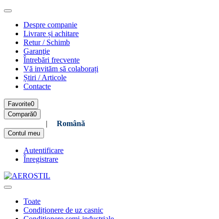
Despre companie
Livrare și achitare
Retur / Schimb
Garanţie
Întrebări frecvente
Vă invităm să colaborați
Știri / Articole
Contacte
Favorite
0
Compară
0
Русский
|
Română
Contul meu
Autentificare
Înregistrare
Toate
Condiționere de uz casnic
Condiționere semi-industriale