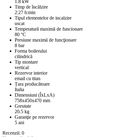
1.8 kW
Timp de încălzire
2:27 h:min
Tipul elementelor de incalzire
uscat
Temperatură maximă de funcionare
80 °C
Presiune maximă de funcţionare
8 bar
Forma boilerului
cilindrică
Tip montare
vertical
Rezervor interior
email cu titan
Țara producătoare
Italia
Dimensiuni (ÎxLxA)
758x450x470 mm
Greutate
20.5 kg
Garanţie pe rezervor
5 ani
Recenzii: 0