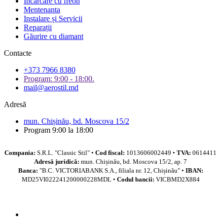
Incarcare cu freon
Mentenanta
Instalare și Servicii
Reparații
Găurire cu diamant
Contacte
+373 7966 8380
Program: 9:00 - 18:00.
mail@aerostil.md
Adresă
mun. Chișinău, bd. Moscova 15/2
Program 9:00 la 18:00
Compania:
S.R.L. "Classic Stil" •
Cod fiscal:
1013606002449 •
TVA:
0614411
Adresă juridică:
mun. Chișinău, bd. Moscova 15/2, ap. 7
Banca:
"B.C. VICTORIABANK S.A., filiala nr. 12, Chișinău" •
IBAN:
MD25VI022241200000228MDL •
Codul bancii:
VICBMD2X884