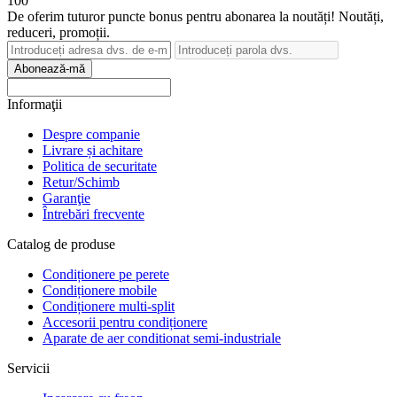
100
De oferim tuturor puncte bonus pentru abonarea la noutăți! Noutăți,
reduceri, promoții.
Abonează-mă
Informaţii
Despre companie
Livrare și achitare
Politica de securitate
Retur/Schimb
Garanţie
Întrebări frecvente
Catalog de produse
Condiționere pe perete
Condiționere mobile
Condiționere multi-split
Accesorii pentru condiționere
Aparate de aer conditionat semi-industriale
Servicii