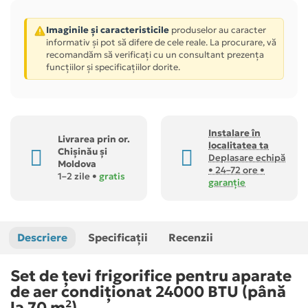
Imaginile și caracteristicile
produselor au caracter
informativ și pot să difere de cele reale. La procurare, vă
recomandăm să verificați cu un consultant prezența
funcțiilor și specificațiilor dorite.
Instalare în
Livrarea prin or.
localitatea ta
Chișinău și
Deplasare echipă
Moldova
• 24–72 ore •
1–2 zile •
gratis
garanție
Descriere
Specificații
Recenzii
Set de țevi frigorifice pentru aparate
de aer condiționat 24000 BTU (până
la 70 m²)