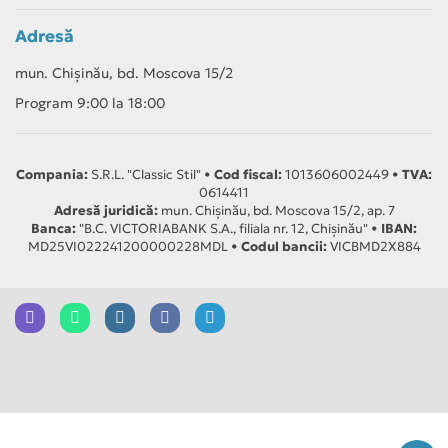
Adresă
mun. Chișinău, bd. Moscova 15/2
Program 9:00 la 18:00
Compania:
S.R.L. "Classic Stil" •
Cod fiscal:
1013606002449 •
TVA:
0614411
Adresă juridică:
mun. Chișinău, bd. Moscova 15/2, ap. 7
Banca:
"B.C. VICTORIABANK S.A., filiala nr. 12, Chișinău" •
IBAN:
MD25VI022241200000228MDL •
Codul bancii:
VICBMD2X884