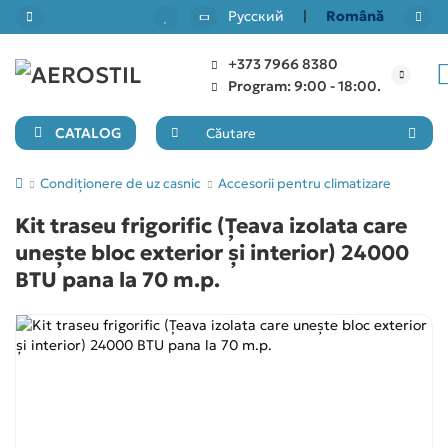
Русский
|
Română
+373 7966 8380
Back
Back
Back
Back
Program: 9:00 - 18:00.
Aparate de aer conditionat pe perete
7000 BTU/ 20m²
Condiționere tip casetă
Recuperatoare de căldură
CATALOG
9000 BTU/ 30m²
Condiționere mobile
Condiționere tip canal
Condiționere de uz casnic
Accesorii pentru climatizare
Kit traseu frigorific (Țeava izolata care
12000 BTU/ 40m²
Condiționere multi-split
unește bloc exterior și interior) 24000
BTU pana la 70 m.p.
18000 BTU/ 50m²
Accesorii pentru climatizare
24000 BTU/ 55-70m²