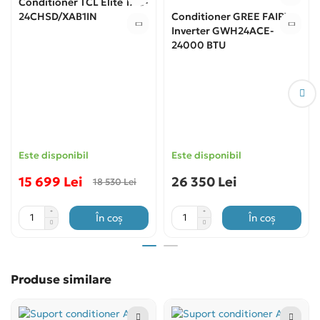
Conditioner TCL Elite TAC-
24CHSD/XAB1IN
Conditioner GREE FAIRY
Ideal pentru camere mari, oficii, spații comerciale sau
Inverter GWH24ACE-
industriale. O traseu frigorific corect instalat asigură
24000 BTU
performanță ridicată și durabilitate sistemului.
Este disponibil
Este disponibil
15 699 Lei
26 350 Lei
18 530 Lei
În coș
În coș
Produse similare