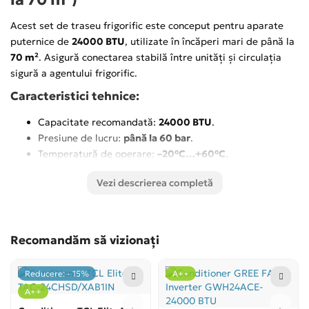
Acest set de traseu frigorific este conceput pentru aparate
puternice de
24000 BTU
, utilizate în încăperi mari de până la
70 m²
. Asigură conectarea stabilă între unități și circulația
sigură a agentului frigorific.
Caracteristici tehnice:
Capacitate recomandată:
24000 BTU
.
Presiune de lucru:
până la 60 bar
.
Temperatură de operare:
–20°C…+60°C
.
Țevi de cupru
3/8" și 5/8"
cu flare profesional.
Vezi descrierea completă
Avantajele setului:
Compatibil cu majoritatea aparatelor de 24000 BTU.
Include toate componentele necesare pentru instalare.
Recomandăm să vizionați
Cupru gros, durabil și rezistent la presiuni ridicate.
Etanșeitate excelentă pentru funcționare sigură și
Reducere: - 15%
A++
eficientă.
A++
Utilizare: