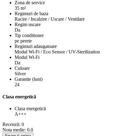
Zona de service
35 m²
Regimuri de baza
Racire / Incalzire / Uscare / Ventilare
Regim uscare
Da
Tip conditioner
pe perete
Regimuri adaugatoare
Modul Wi-Fi / Eco Sensor / UV-Sterilization
Modul Wi-Fi
Da
Culoare
Silver
Garantie (luni)
24
Clasa energetică
Clasa energetică
A+++
Recenzii: 0
Nota medie: 0.0
Spune-ţi opinia