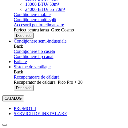
18000 BTU/ 50m²
24000 BTU/ 55-70m²
Condiționere mobile
Condiționere multi-split
Accesorii pentru climatizare
Perfect pentru iarna
Gree Cosmo
Deschide
Condiționere semi-industriale
Back
Condiționere tip casetă
Condiționere tip canal
Boilere
Sisteme de ventilație
Back
Recuperatoare de căldură
Recuperator de caldura
Pico Pro + 30
Deschide
CATALOG
PROMOTII
SERVICII DE INSTALARE