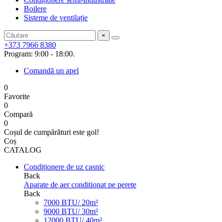
Boilere
Sisteme de ventilație
×
+373 7966 8380
Program: 9:00 - 18:00.
Comandă un apel
0
Favorite
0
Compară
0
Coșul de cumpărături este gol!
Coș
CATALOG
Condiționere de uz casnic
Back
Aparate de aer conditionat pe perete
Back
7000 BTU/ 20m²
9000 BTU/ 30m²
12000 BTU/ 40m²