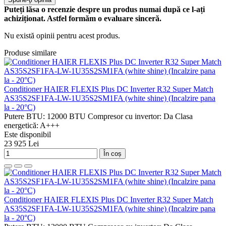
Puteți lăsa o recenzie despre un produs numai după ce l-ați
achiziționat. Astfel formăm o evaluare sinceră.
Nu există opinii pentru acest produs.
Produse similare
Conditioner HAIER FLEXIS Plus DC Inverter R32 Super Match
AS35S2SF1FA-LW-1U35S2SM1FA (white shine) (Incalzire pana
la - 20°C)
Putere BTU:
12000 BTU
Compresor cu invertor:
Da
Clasa
energetică:
A+++
Este disponibil
23 925 Lei
În coș
Conditioner HAIER FLEXIS Plus DC Inverter R32 Super Match
AS35S2SF1FA-LW-1U35S2SM1FA (white shine) (Incalzire pana
la - 20°C)