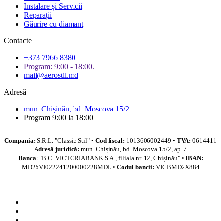
Instalare și Servicii
Reparații
Găurire cu diamant
Contacte
+373 7966 8380
Program: 9:00 - 18:00.
mail@aerostil.md
Adresă
mun. Chișinău, bd. Moscova 15/2
Program 9:00 la 18:00
Compania:
S.R.L. "Classic Stil" •
Cod fiscal:
1013606002449 •
TVA:
0614411
Adresă juridică:
mun. Chișinău, bd. Moscova 15/2, ap. 7
Banca:
"B.C. VICTORIABANK S.A., filiala nr. 12, Chișinău" •
IBAN:
MD25VI022241200000228MDL •
Codul bancii:
VICBMD2X884