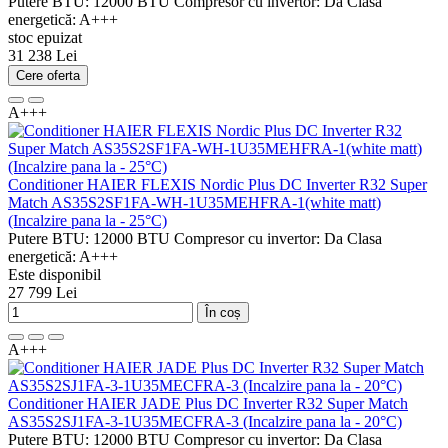
Putere BTU:
12000 BTU
Compresor cu invertor:
Da
Clasa
energetică:
A+++
stoc epuizat
31 238 Lei
Cere oferta
A+++
Conditioner HAIER FLEXIS Nordic Plus DC Inverter R32 Super
Match AS35S2SF1FA-WH-1U35MEHFRA-1(white matt)
(Incalzire pana la - 25°C)
Putere BTU:
12000 BTU
Compresor cu invertor:
Da
Clasa
energetică:
A+++
Este disponibil
27 799 Lei
În coș
A+++
Conditioner HAIER JADE Plus DC Inverter R32 Super Match
AS35S2SJ1FA-3-1U35MECFRA-3 (Incalzire pana la - 20°C)
Putere BTU:
12000 BTU
Compresor cu invertor:
Da
Clasa