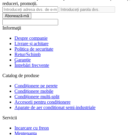
reduceri, promoții.
Abonează-mă
Informaţii
Despre companie
Livrare și achitare
Politica de securitate
Retur/Schimb
Garanţie
Întrebări frecvente
Catalog de produse
Condiționere pe perete
Condiționere mobile
Condiționere multi-split
Accesorii pentru condiționere
Aparate de aer conditionat semi-industriale
Servicii
Incarcare cu freon
Mentenanta