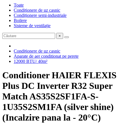
Toate
Condiționere de uz casnic
Condiționere semi-industriale
Boilere
Sisteme de ventilație
×
Condiționere de uz casnic
Aparate de aer conditionat pe perete
12000 BTU/ 40m²
Conditioner HAIER FLEXIS
Plus DC Inverter R32 Super
Match AS35S2SF1FA-S-
1U35S2SM1FA (silver shine)
(Incalzire pana la - 20°C)