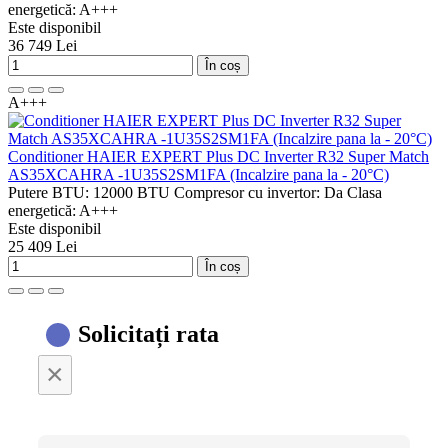
energetică:
A+++
Este disponibil
36 749 Lei
În coș
A+++
Conditioner HAIER EXPERT Plus DC Inverter R32 Super Match
AS35XCAHRA -1U35S2SM1FA (Incalzire pana la - 20°C)
Putere BTU:
12000 BTU
Compresor cu invertor:
Da
Clasa
energetică:
A+++
Este disponibil
25 409 Lei
În coș
Solicitați rata
×