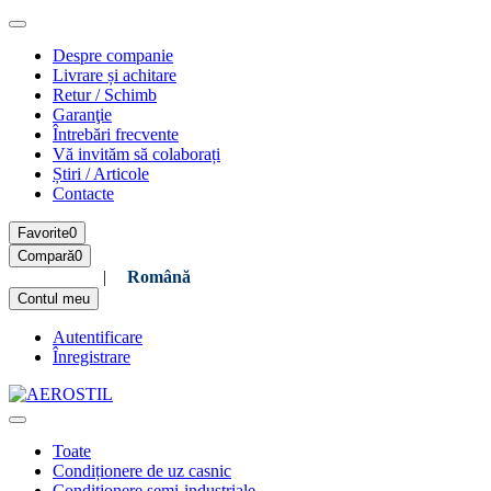
Despre companie
Livrare și achitare
Retur / Schimb
Garanţie
Întrebări frecvente
Vă invităm să colaborați
Știri / Articole
Contacte
Favorite
0
Compară
0
Русский
|
Română
Contul meu
Autentificare
Înregistrare
Toate
Condiționere de uz casnic
Condiționere semi-industriale