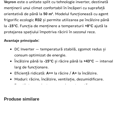
este o unitate split cu tehnologie inverter, destinată
Veyron
menținerii unui climat confortabil în încăperi cu suprafață
orientativă de până la
. Modelul funcționează cu agent
50 m²
frigorific ecologic
și permite utilizarea pe încălzire până
R32
la
. Funcția de menținere a temperaturii
ajută la
-15°C
+8°C
protejarea spațiului împotriva răcirii în sezonul rece.
Avantaje principale:
DC Inverter — temperatură stabilă, zgomot redus și
consum optimizat de energie.
Încălzire până la
și răcire până la
— interval
-15°C
+43°C
larg de funcționare.
Eficiență ridicată:
la răcire /
la încălzire.
A++
A+
Moduri: răcire, încălzire, ventilație, dezumidificare.
Funcții: temporizator, repornire automată,
autodiagnosticare.
Produse similare
Caracteristici principale:
Capacitate de răcire, kW
5.00
Reducere: - 3%