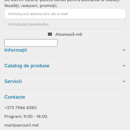
Noutăți, reduceri, promoții.
De ce să alegi Cooper&Hunter?
— soluții verificate și funcționare stabilă.
Fiabilitate
— nivel redus de zgomot și menținerea precisă
Confort
a temperaturii.
Abonează-mă
— garanție oficială
.
Garanție
2 ani
Dacă ai nevoie de recomandare în funcție de suprafață și
Informaţii
condițiile de utilizare, contactează echipa Aerostil: te ajutăm
să alegi modelul potrivit și configurația optimă pentru montaj.
Catalog de produse
Servicii
Contacte
+373 7966 8380
Program: 9:00 - 18:00.
mail@aerostil.md