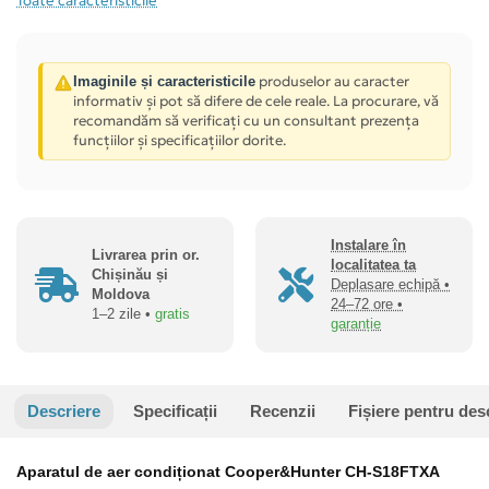
Toate caracteristicile
produselor au caracter
Imaginile și caracteristicile
informativ și pot să difere de cele reale. La procurare, vă
recomandăm să verificați cu un consultant prezența
funcțiilor și specificațiilor dorite.
Instalare în
Livrarea prin or.
localitatea ta
Chișinău și
Deplasare echipă •
Moldova
24–72 ore •
1–2 zile •
gratis
garanție
Descriere
Specificații
Recenzii
Fișiere pentru des
Aparatul de aer condiționat Cooper&Hunter CH-S18FTXA