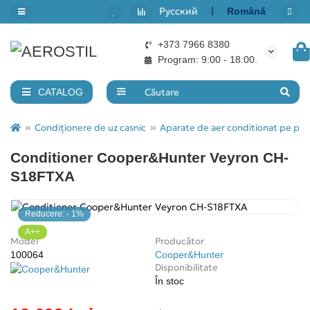
Русский
|
Română
+373 7966 8380
Back
Back
Back
Back
Program: 9:00 - 18:00.
7000 BTU/ 20m²
Aparate de aer conditionat pe perete
Condiționere tip casetă
Recuperatoare de căldură
CATALOG
9000 BTU/ 30m²
Condiționere mobile
Condiționere tip canal
Condiționere de uz casnic
Aparate de aer conditionat pe pe
Conditioner Cooper&Hunter Veyron CH-
12000 BTU/ 40m²
Condiționere multi-split
S18FTXA
18000 BTU/ 50m²
Accesorii pentru climatizare
Reducere: - 1%
24000 BTU/ 55-70m²
A++
Model
Producător
100064
Cooper&Hunter
Disponibilitate
În stoc