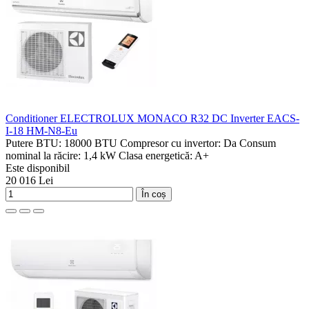
Conditioner ELECTROLUX MONACO R32 DC Inverter EACS-
I-18 HM-N8-Eu
Putere BTU:
18000 BTU
Compresor cu invertor:
Da
Consum
nominal la răcire:
1,4 kW
Clasa energetică:
A+
Este disponibil
20 016 Lei
În coș