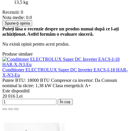
13,5 kg
Recenzii: 0
Nota medie: 0.0
Spune-ţi opinia
Puteți lăsa o recenzie despre un produs numai după ce l-ați
achiziționat. Astfel formăm o evaluare sinceră.
Nu există opinii pentru acest produs.
Produse similare
Conditioner ELECTROLUX Super DC Inverter EACS-I-18 HAR-
X-N3-Eu
Putere BTU:
18000 BTU
Compresor cu invertor:
Da
Consum
nominal la răcire:
1,38 kW
Clasa energetică:
A+
Este disponibil
20 016 Lei
În coș