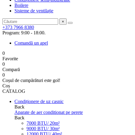
Boilere
Sisteme de ventilație
×
+373 7966 8380
Program: 9:00 - 18:00.
Comandă un apel
0
Favorite
0
Compară
0
Coșul de cumpărături este gol!
Coș
CATALOG
Condiționere de uz casnic
Back
Aparate de aer conditionat pe perete
Back
7000 BTU/ 20m²
9000 BTU/ 30m²
12000 BTU/ 40m²