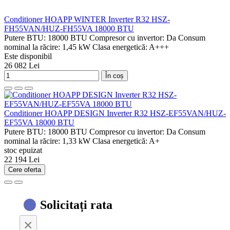
Conditioner HOAPP WINTER Inverter R32 HSZ-
FH55VAN/HUZ-FH55VA 18000 BTU
Putere BTU:
18000 BTU
Compresor cu invertor:
Da
Consum
nominal la răcire:
1,45 kW
Clasa energetică:
A+++
Este disponibil
26 082 Lei
În coș
Conditioner HOAPP DESIGN Inverter R32 HSZ-EF55VAN/HUZ-
EF55VA 18000 BTU
Putere BTU:
18000 BTU
Compresor cu invertor:
Da
Consum
nominal la răcire:
1,33 kW
Clasa energetică:
A+
stoc epuizat
22 194 Lei
Cere oferta
Solicitați rata
×