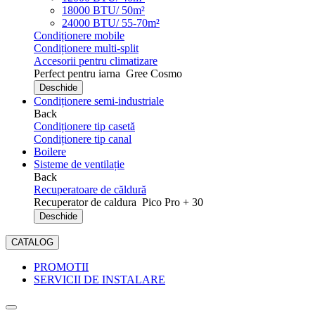
18000 BTU/ 50m²
24000 BTU/ 55-70m²
Condiționere mobile
Condiționere multi-split
Accesorii pentru climatizare
Perfect pentru iarna
Gree Cosmo
Deschide
Condiționere semi-industriale
Back
Condiționere tip casetă
Condiționere tip canal
Boilere
Sisteme de ventilație
Back
Recuperatoare de căldură
Recuperator de caldura
Pico Pro + 30
Deschide
CATALOG
PROMOTII
SERVICII DE INSTALARE