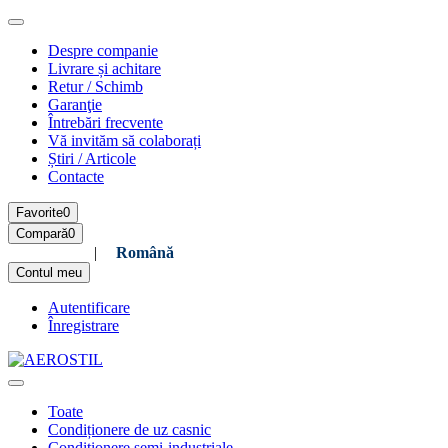
Despre companie
Livrare și achitare
Retur / Schimb
Garanţie
Întrebări frecvente
Vă invităm să colaborați
Știri / Articole
Contacte
Favorite
0
Compară
0
Русский
|
Română
Contul meu
Autentificare
Înregistrare
Toate
Condiționere de uz casnic
Condiționere semi-industriale