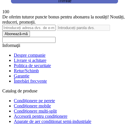
Trimite
100
De oferim tuturor puncte bonus pentru abonarea la noutăți! Noutăți,
reduceri, promoții.
Abonează-mă
Informaţii
Despre companie
Livrare și achitare
Politica de securitate
Retur/Schimb
Garanţie
Întrebări frecvente
Catalog de produse
Condiționere pe perete
Condiționere mobile
Condiționere multi-split
Accesorii pentru condiționere
Aparate de aer conditionat semi-industriale