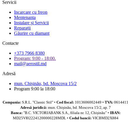
Servicii
Incarcare cu freon
Mentenanta
Instalare și Servicii
Reparații
Găurire cu diamant
Contacte
+373 7966 8380
Program: 9:00 - 18:00.
mail@aerostil.md
Adresă
mun. Chișinău, bd. Moscova 15/2
Program 9:00 la 18:00
Compania:
S.R.L. "Classic Stil" •
Cod fiscal:
1013606002449 •
TVA:
0614411
Adresă juridică:
mun. Chișinău, bd. Moscova 15/2, ap. 7
Banca:
"B.C. VICTORIABANK S.A., filiala nr. 12, Chișinău" •
IBAN:
MD25VI022241200000228MDL •
Codul bancii:
VICBMD2X884