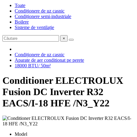
Toate
Condiționere de uz casnic
Condiționere semi-industriale
Boilere
Sisteme de ventilație
×
Condiționere de uz casnic
Aparate de aer conditionat pe perete
18000 BTU/ 50m²
Conditioner ELECTROLUX
Fusion DC Inverter R32
EACS/I-18 HFE /N3_Y22
Model