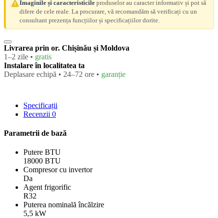
Imaginile și caracteristicile
produselor au caracter informativ și pot să
difere de cele reale. La procurare, vă recomandăm să verificați cu un
consultant prezența funcțiilor și specificațiilor dorite.
Livrarea prin or. Chișinău și Moldova
1–2 zile •
gratis
Instalare în localitatea ta
Deplasare echipă • 24–72 ore •
garanție
Specificații
Recenzii
0
Parametrii de bază
Putere BTU
18000 BTU
Compresor cu invertor
Da
Agent frigorific
R32
Puterea nominală încălzire
5,5 kW