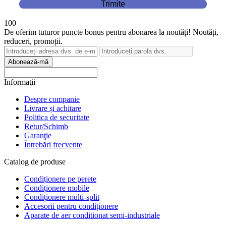
Trimite
100
De oferim tuturor puncte bonus pentru abonarea la noutăți! Noutăți,
reduceri, promoții.
Abonează-mă
Informaţii
Despre companie
Livrare și achitare
Politica de securitate
Retur/Schimb
Garanţie
Întrebări frecvente
Catalog de produse
Condiționere pe perete
Condiționere mobile
Condiționere multi-split
Accesorii pentru condiționere
Aparate de aer conditionat semi-industriale