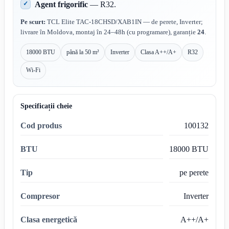
Agent frigorific
— R32.
Pe scurt:
TCL Elite TAC-18CHSD/XAB1IN — de perete, Inverter;
livrare în Moldova, montaj în 24–48h (cu programare), garanție
24
.
18000 BTU
până la 50 m²
Inverter
Clasa A++/A+
R32
Wi-Fi
Specificații cheie
Cod produs
100132
BTU
18000 BTU
Tip
pe perete
Compresor
Inverter
Clasa energetică
A++/A+