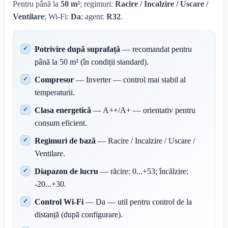
Pentru până la
50 m²
; regimuri:
Racire / Incalzire / Uscare /
Ventilare
; Wi-Fi:
Da
; agent:
R32
.
Potrivire după suprafață
— recomandat pentru
până la 50 m² (în condiții standard).
Compresor
— Inverter — control mai stabil al
temperaturii.
Clasa energetică
— A++/A+ — orientativ pentru
consum eficient.
Regimuri de bază
— Racire / Incalzire / Uscare /
Ventilare.
Diapazon de lucru
— răcire: 0...+53; încălzire:
-20...+30.
Control Wi-Fi
— Da — util pentru control de la
distanță (după configurare).