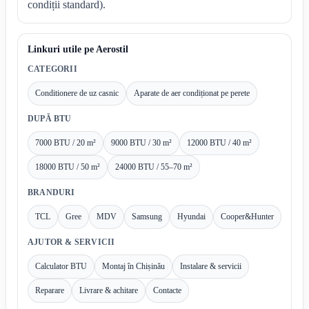
condiții standard).
Linkuri utile pe Aerostil
CATEGORII
Conditionere de uz casnic
Aparate de aer condiționat pe perete
DUPĂ BTU
7000 BTU / 20 m²
9000 BTU / 30 m²
12000 BTU / 40 m²
18000 BTU / 50 m²
24000 BTU / 55–70 m²
BRANDURI
TCL
Gree
MDV
Samsung
Hyundai
Cooper&Hunter
AJUTOR & SERVICII
Calculator BTU
Montaj în Chișinău
Instalare & servicii
Reparare
Livrare & achitare
Contacte