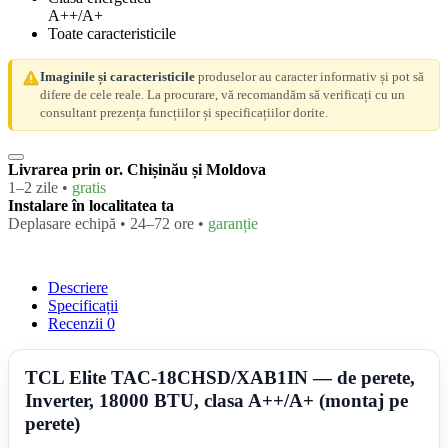
A++/A+
Toate caracteristicile
Imaginile și caracteristicile
produselor au caracter informativ și pot să
difere de cele reale. La procurare, vă recomandăm să verificați cu un
consultant prezența funcțiilor și specificațiilor dorite.
Livrarea prin or. Chișinău și Moldova
1–2 zile •
gratis
Instalare în localitatea ta
Deplasare echipă • 24–72 ore •
garanție
Descriere
Specificații
Recenzii
0
TCL Elite TAC-18CHSD/XAB1IN — de perete,
Inverter, 18000 BTU, clasa A++/A+ (montaj pe
perete)