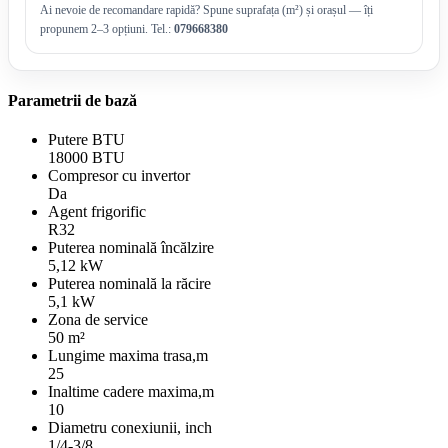
Ai nevoie de recomandare rapidă? Spune suprafața (m²) și orașul — îți
propunem 2–3 opțiuni. Tel.:
079668380
Parametrii de bază
Putere BTU
18000 BTU
Compresor cu invertor
Da
Agent frigorific
R32
Puterea nominală încălzire
5,12 kW
Puterea nominală la răcire
5,1 kW
Zona de service
50 m²
Lungime maxima trasa,m
25
Inaltime cadere maxima,m
10
Diametru conexiunii, inch
1/4-3/8