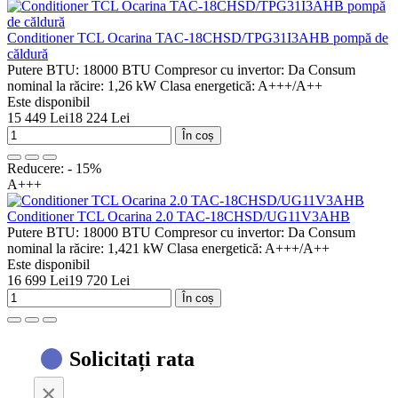
Conditioner TCL Ocarina TAC-18CHSD/TPG31I3AHB pompă de
căldură
Putere BTU:
18000 BTU
Compresor cu invertor:
Da
Consum
nominal la răcire:
1,26 kW
Clasa energetică:
A+++/A++
Este disponibil
15 449 Lei
18 224 Lei
În coș
Reducere: - 15%
A+++
Conditioner TCL Ocarina 2.0 TAC-18CHSD/UG11V3AHB
Putere BTU:
18000 BTU
Compresor cu invertor:
Da
Consum
nominal la răcire:
1,421 kW
Clasa energetică:
A+++/A++
Este disponibil
16 699 Lei
19 720 Lei
În coș
Solicitați rata
×