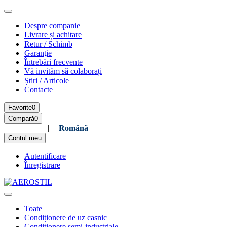
Despre companie
Livrare și achitare
Retur / Schimb
Garanţie
Întrebări frecvente
Vă invităm să colaborați
Știri / Articole
Contacte
Favorite
0
Compară
0
Русский
|
Română
Contul meu
Autentificare
Înregistrare
Toate
Condiționere de uz casnic
Condiționere semi-industriale