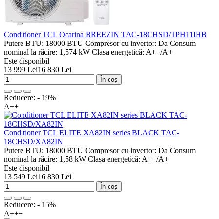
Conditioner TCL Ocarina BREEZIN TAC-18CHSD/TPH11IHB
Putere BTU:
18000 BTU
Compresor cu invertor:
Da
Consum
nominal la răcire:
1,574 kW
Clasa energetică:
A++/A+
Este disponibil
13 999 Lei
16 830 Lei
În coș
Reducere: - 19%
A++
Conditioner TCL ELITE XA82IN series BLACK TAC-
18CHSD/XA82IN
Putere BTU:
18000 BTU
Compresor cu invertor:
Da
Consum
nominal la răcire:
1,58 kW
Clasa energetică:
A++/A+
Este disponibil
13 549 Lei
16 830 Lei
În coș
Reducere: - 15%
A+++