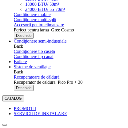
18000 BTU/ 50m²
24000 BTU/ 55-70m²
Condiționere mobile
Condiționere multi-split
Accesorii pentru climatizare
Perfect pentru iarna
Gree Cosmo
Deschide
Condiționere semi-industriale
Back
Condiționere tip casetă
Condiționere tip canal
Boilere
Sisteme de ventilație
Back
Recuperatoare de căldură
Recuperator de caldura
Pico Pro + 30
Deschide
CATALOG
PROMOTII
SERVICII DE INSTALARE