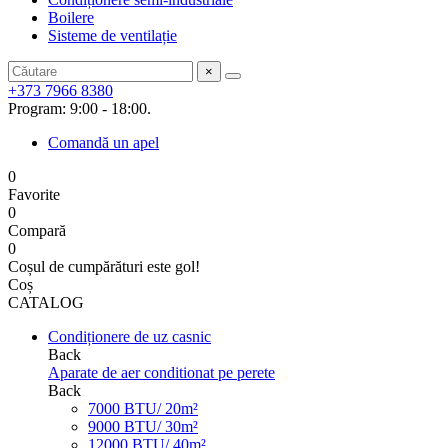
Boilere
Sisteme de ventilație
×
+373 7966 8380
Program: 9:00 - 18:00.
Comandă un apel
0
Favorite
0
Compară
0
Coșul de cumpărături este gol!
Coș
CATALOG
Condiționere de uz casnic
Back
Aparate de aer conditionat pe perete
Back
7000 BTU/ 20m²
9000 BTU/ 30m²
12000 BTU/ 40m²