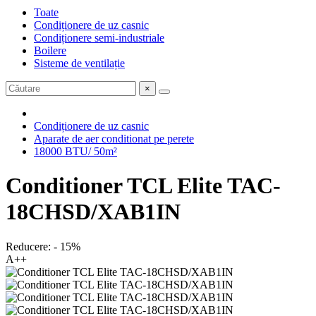
Toate
Condiționere de uz casnic
Condiționere semi-industriale
Boilere
Sisteme de ventilație
×
Condiționere de uz casnic
Aparate de aer conditionat pe perete
18000 BTU/ 50m²
Conditioner TCL Elite TAC-
18CHSD/XAB1IN
Reducere: - 15%
A++