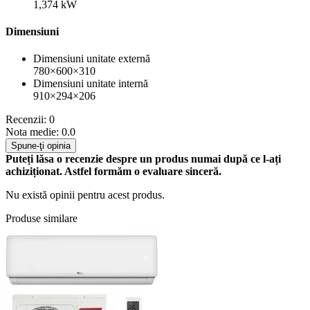
1,374 kW
Dimensiuni
Dimensiuni unitate externă
780×600×310
Dimensiuni unitate internă
910×294×206
Recenzii: 0
Nota medie: 0.0
Spune-ţi opinia
Puteți lăsa o recenzie despre un produs numai după ce l-ați
achiziționat. Astfel formăm o evaluare sinceră.
Nu există opinii pentru acest produs.
Produse similare