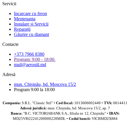
Servicii
Incarcare cu freon
Mentenanta
Instalare și Servicii
Reparații
Găurire cu diamant
Contacte
+373 7966 8380
Program: 9:00 - 18:00.
mail@aerostil.md
Adresă
mun. Chișinău, bd. Moscova 15/2
Program 9:00 la 18:00
Compania:
S.R.L. "Classic Stil" •
Cod fiscal:
1013606002449 •
TVA:
0614411
Adresă juridică:
mun. Chișinău, bd. Moscova 15/2, ap. 7
Banca:
"B.C. VICTORIABANK S.A., filiala nr. 12, Chișinău" •
IBAN:
MD25VI022241200000228MDL •
Codul bancii:
VICBMD2X884