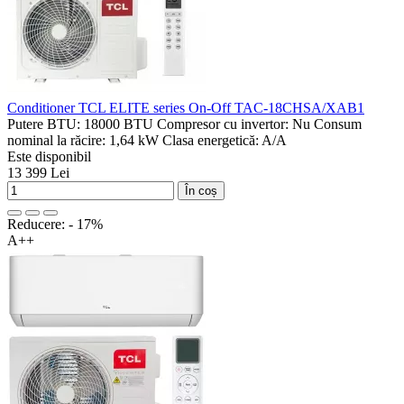
Conditioner TCL ELITЕ series On-Off TAC-18CHSA/XAB1
Putere BTU:
18000 BTU
Compresor cu invertor:
Nu
Consum
nominal la răcire:
1,64 kW
Clasa energetică:
A/A
Este disponibil
13 399 Lei
În coș
Reducere: - 17%
A++