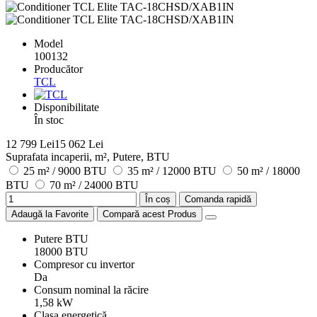
Model
100132
Producător
TCL
Disponibilitate
În stoc
12 799 Lei
15 062 Lei
Suprafata incaperii, m², Putere, BTU
25 m² / 9000 BTU
35 m² / 12000 BTU
50 m² / 18000
BTU
70 m² / 24000 BTU
În coș
Comanda rapidă
Adaugă la Favorite
Compară acest Produs
Putere BTU
18000 BTU
Compresor cu invertor
Da
Consum nominal la răcire
1,58 kW
Clasa energetică