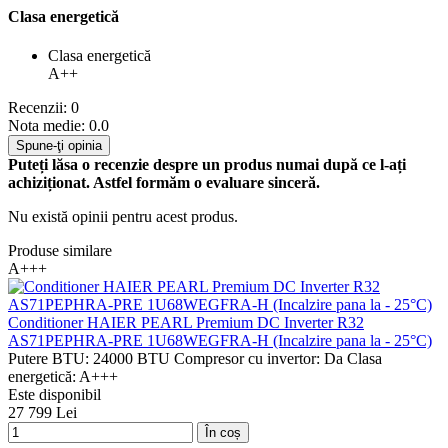
Clasa energetică
Clasa energetică
A++
Recenzii: 0
Nota medie: 0.0
Spune-ţi opinia
Puteți lăsa o recenzie despre un produs numai după ce l-ați
achiziționat. Astfel formăm o evaluare sinceră.
Nu există opinii pentru acest produs.
Produse similare
A+++
Conditioner HAIER PEARL Premium DC Inverter R32
AS71PEPHRA-PRE 1U68WEGFRA-H (Incalzire pana la - 25°C)
Putere BTU:
24000 BTU
Compresor cu invertor:
Da
Clasa
energetică:
A+++
Este disponibil
27 799 Lei
În coș