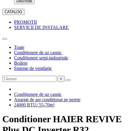
Deschide
CATALOG
PROMOTII
SERVICII DE INSTALARE
Toate
Condiționere de uz casnic
Condiționere semi-industriale
Boilere
Sisteme de ventilație
×
Condiționere de uz casnic
Aparate de aer conditionat pe perete
24000 BTU/ 55-70m²
Conditioner HAIER REVIVE
Plus DC Inverter R32