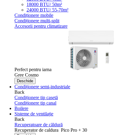
18000 BTU/ 50m²
24000 BTU/ 55-70m²
Condiționere mobile
Condiționere multi-split
Accesorii pentru climatizare
Perfect pentru iarna
Gree Cosmo
Deschide
Condiționere semi-industriale
Back
Condiționere tip casetă
Condiționere tip canal
Boilere
Sisteme de ventilație
Back
Recuperatoare de căldură
Recuperator de caldura
Pico Pro + 30