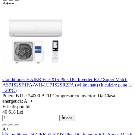
A+++
Conditioner HAIER FLEXIS Plus DC Inverter R32 Super Match
AS71S2SF1FA-WH-1U71S2SR2FA (white matt) (Incalzire pana la
- 20°C)
Putere BTU:
24000 BTU
Compresor cu invertor:
Da
Clasa
energetică:
A+++
Este disponibil
40 618 Lei
În coș
A+++