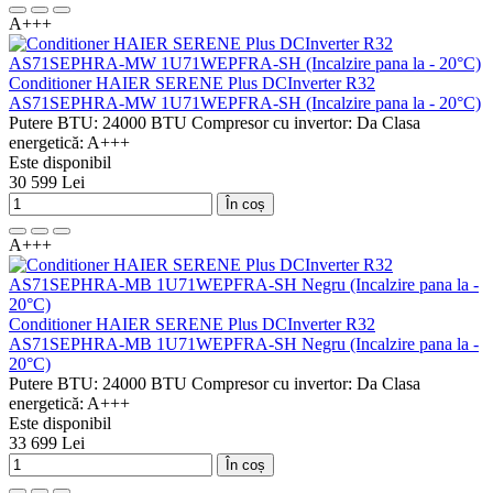
A+++
Conditioner HAIER SERENE Plus DCInverter R32
AS71SEPHRA-MW 1U71WEPFRA-SH (Incalzire pana la - 20°C)
Putere BTU:
24000 BTU
Compresor cu invertor:
Da
Clasa
energetică:
A+++
Este disponibil
30 599 Lei
În coș
A+++
Conditioner HAIER SERENE Plus DCInverter R32
AS71SEPHRA-MB 1U71WEPFRA-SH Negru (Incalzire pana la -
20°C)
Putere BTU:
24000 BTU
Compresor cu invertor:
Da
Clasa
energetică:
A+++
Este disponibil
33 699 Lei
În coș