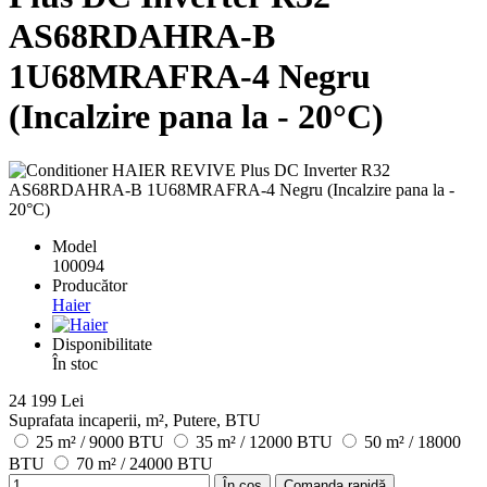
AS68RDAHRA-B
1U68MRAFRA-4 Negru
(Incalzire pana la - 20°C)
Model
100094
Producător
Haier
Disponibilitate
În stoc
24 199 Lei
Suprafata incaperii, m², Putere, BTU
25 m² / 9000 BTU
35 m² / 12000 BTU
50 m² / 18000
BTU
70 m² / 24000 BTU
În coș
Comanda rapidă