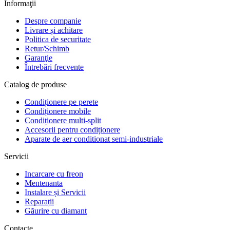
Informaţii
Despre companie
Livrare și achitare
Politica de securitate
Retur/Schimb
Garanţie
Întrebări frecvente
Catalog de produse
Condiționere pe perete
Condiționere mobile
Condiționere multi-split
Accesorii pentru condiționere
Aparate de aer conditionat semi-industriale
Servicii
Incarcare cu freon
Mentenanta
Instalare și Servicii
Reparații
Găurire cu diamant
Contacte