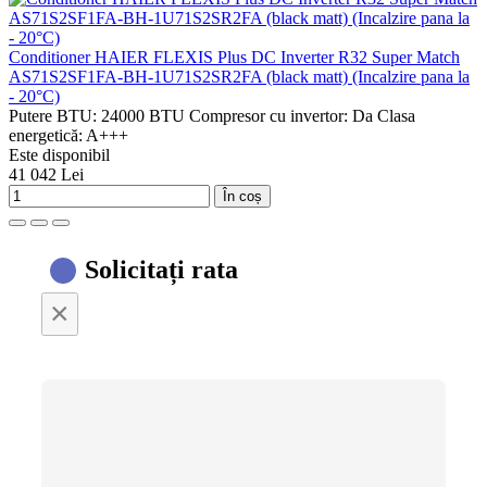
Conditioner HAIER FLEXIS Plus DC Inverter R32 Super Match
AS71S2SF1FA-BH-1U71S2SR2FA (black matt) (Incalzire pana la
- 20°C)
Putere BTU:
24000 BTU
Compresor cu invertor:
Da
Clasa
energetică:
A+++
Este disponibil
41 042 Lei
În coș
Solicitați rata
×