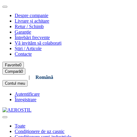
Despre companie
Livrare și achitare
Retur / Schimb
Garanţie
Întrebări frecvente
Vă invităm să colaborați
Știri / Articole
Contacte
Favorite
0
Compară
0
Русский
|
Română
Contul meu
Autentificare
Înregistrare
Toate
Condiționere de uz casnic
Condiționere semi-industriale