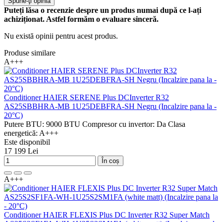
Spune-ţi opinia
Puteți lăsa o recenzie despre un produs numai după ce l-ați
achiziționat. Astfel formăm o evaluare sinceră.
Nu există opinii pentru acest produs.
Produse similare
A+++
Conditioner HAIER SERENE Plus DCInverter R32
AS25SBBHRA-MB 1U25DEBFRA-SH Negru (Incalzire pana la -
20°C)
Putere BTU:
9000 BTU
Compresor cu invertor:
Da
Clasa
energetică:
A+++
Este disponibil
17 199 Lei
În coș
A+++
Conditioner HAIER FLEXIS Plus DC Inverter R32 Super Match