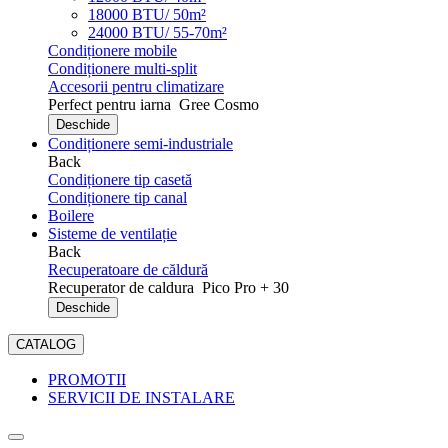
18000 BTU/ 50m²
24000 BTU/ 55-70m²
Condiționere mobile
Condiționere multi-split
Accesorii pentru climatizare
Perfect pentru iarna
Gree Cosmo
Deschide
Condiționere semi-industriale
Back
Condiționere tip casetă
Condiționere tip canal
Boilere
Sisteme de ventilație
Back
Recuperatoare de căldură
Recuperator de caldura
Pico Pro + 30
Deschide
CATALOG
PROMOTII
SERVICII DE INSTALARE