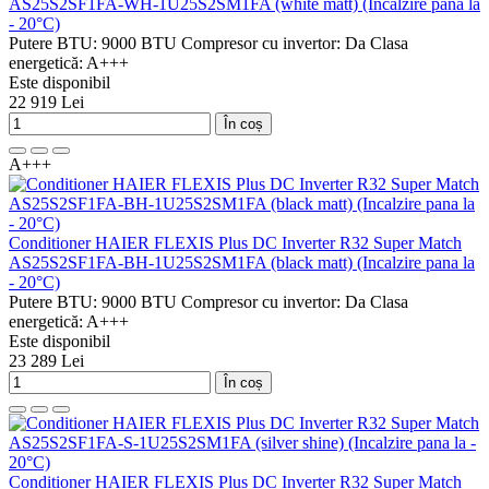
AS25S2SF1FA-WH-1U25S2SM1FA (white matt) (Incalzire pana la
- 20°C)
Putere BTU:
9000 BTU
Compresor cu invertor:
Da
Clasa
energetică:
A+++
Este disponibil
22 919 Lei
În coș
A+++
Conditioner HAIER FLEXIS Plus DC Inverter R32 Super Match
AS25S2SF1FA-BH-1U25S2SM1FA (black matt) (Incalzire pana la
- 20°C)
Putere BTU:
9000 BTU
Compresor cu invertor:
Da
Clasa
energetică:
A+++
Este disponibil
23 289 Lei
În coș
Conditioner HAIER FLEXIS Plus DC Inverter R32 Super Match