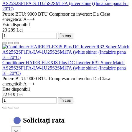
AS25S2SF1FA-S-1U25S2SM1FA (silver shine) (Incalzire pana la -
20°C)
Putere BTU:
9000 BTU
Compresor cu invertor:
Da
Clasa
energetică:
A+++
Este disponibil
23 289 Lei
În coș
Conditioner HAIER FLEXIS Plus DC Inverter R32 Super Match
AS25S2SF1FA-LW-1U25S2SM1FA (white shine) (Incalzire pana
la - 20°C)
Putere BTU:
9000 BTU
Compresor cu invertor:
Da
Clasa
energetică:
A+++
Este disponibil
22 919 Lei
În coș
Solicitați rata