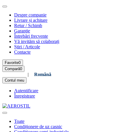
Despre companie
Livrare și achitare
Retur / Schimb
Garanţie
Întrebări frecvente
Vă invităm să colaborați
Știri / Articole
Contacte
Favorite
0
Compară
0
Русский
|
Română
Contul meu
Autentificare
Înregistrare
Toate
Condiționere de uz casnic
Condiționere semi-industriale