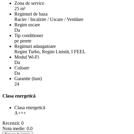
Zona de service
25 m²
Regimuri de baza
Racire / Incalzire / Uscare / Ventilare
Regim uscare
Da
Tip conditioner
pe perete
Regimuri adaugatoare
Regim Turbo, Regim Linistit, I FEEL
Modul Wi-Fi
Da
Culoare
Da
Garantie (luni)
24
Clasa energetică
Clasa energetică
A+++
Recenzii: 0
Nota medie: 0.0