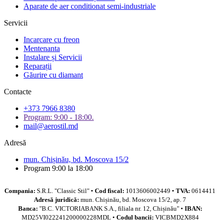
Aparate de aer conditionat semi-industriale
Servicii
Incarcare cu freon
Mentenanta
Instalare și Servicii
Reparații
Găurire cu diamant
Contacte
+373 7966 8380
Program: 9:00 - 18:00.
mail@aerostil.md
Adresă
mun. Chișinău, bd. Moscova 15/2
Program 9:00 la 18:00
Compania:
S.R.L. "Classic Stil" •
Cod fiscal:
1013606002449 •
TVA:
0614411
Adresă juridică:
mun. Chișinău, bd. Moscova 15/2, ap. 7
Banca:
"B.C. VICTORIABANK S.A., filiala nr. 12, Chișinău" •
IBAN:
MD25VI022241200000228MDL •
Codul bancii:
VICBMD2X884