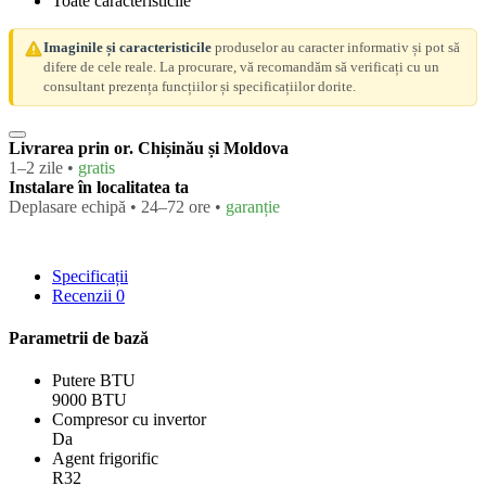
Toate caracteristicile
Imaginile și caracteristicile
produselor au caracter informativ și pot să
difere de cele reale. La procurare, vă recomandăm să verificați cu un
consultant prezența funcțiilor și specificațiilor dorite.
Livrarea prin or. Chișinău și Moldova
1–2 zile •
gratis
Instalare în localitatea ta
Deplasare echipă • 24–72 ore •
garanție
Specificații
Recenzii
0
Parametrii de bază
Putere BTU
9000 BTU
Compresor cu invertor
Da
Agent frigorific
R32