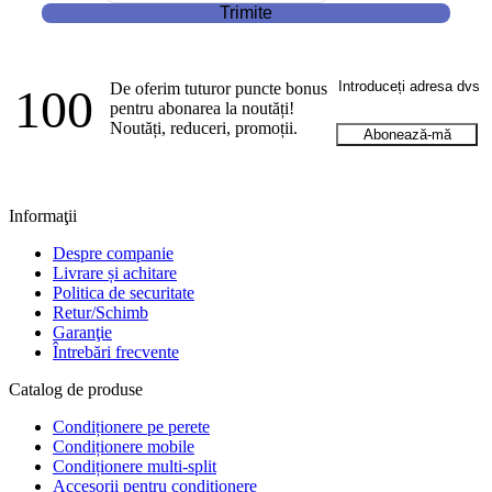
Trimite
De oferim tuturor puncte bonus
100
pentru abonarea la noutăți!
Noutăți, reduceri, promoții.
Abonează-mă
Informaţii
Despre companie
Livrare și achitare
Politica de securitate
Retur/Schimb
Garanţie
Întrebări frecvente
Catalog de produse
Condiționere pe perete
Condiționere mobile
Condiționere multi-split
Accesorii pentru condiționere