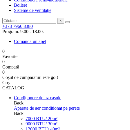
Boilere
Sisteme de ventilație
×
+373 7966 8380
Program: 9:00 - 18:00.
Comandă un apel
0
Favorite
0
Compară
0
Coșul de cumpărături este gol!
Coș
CATALOG
Condiționere de uz casnic
Back
Aparate de aer conditionat pe perete
Back
7000 BTU/ 20m²
9000 BTU/ 30m²
12000 BTU/ 40m²