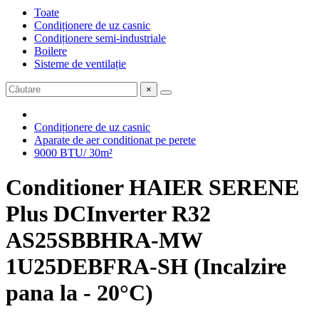
Toate
Condiționere de uz casnic
Condiționere semi-industriale
Boilere
Sisteme de ventilație
×
Condiționere de uz casnic
Aparate de aer conditionat pe perete
9000 BTU/ 30m²
Conditioner HAIER SERENE
Plus DCInverter R32
AS25SBBHRA-MW
1U25DEBFRA-SH (Incalzire
pana la - 20°C)