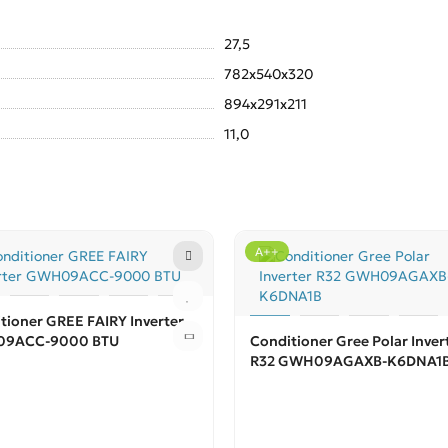
27,5
782x540x320
894x291x211
11,0
A++
tioner GREE FAIRY Inverter
9ACC-9000 BTU
Conditioner Gree Polar Inver
R32 GWH09AGAXB-K6DNA1