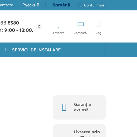
Русский
|
Română
ontacte
Contul meu
966 8380
: 9:00 - 18:00.
Favorite
Compară
Coș
SERVICII DE INSTALARE
Garanție
extinsă
Livrarea prin