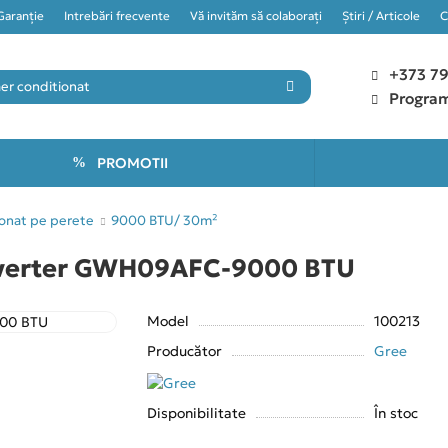
Garanţie
Întrebări frecvente
Vă invităm să colaborați
Știri / Articole
C
+373 7
Program
PROMOTII
ionat pe perete
9000 BTU/ 30m²
nverter GWH09AFC-9000 BTU
Model
100213
Producător
Gree
Disponibilitate
În stoc