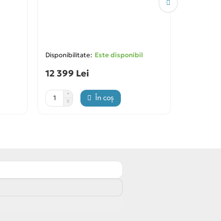
Conditio
Inverte
Este disponibil
12 399 Lei
8 900 L
În coș
Cere 