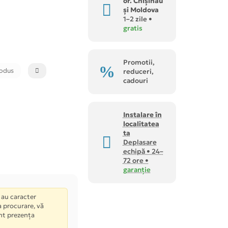
or. Chișinău
și Moldova
1–2 zile •
gratis
Promotii,
rodus
reduceri,
cadouri
Instalare în
localitatea
ta
Deplasare
echipă • 24–
72 ore •
garanție
 au caracter
La procurare, vă
nt prezența