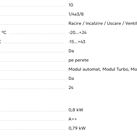
10
1/4x3/8
Racire / Incalzire / Uscare / Venti
, °C
-20...+24
C
-15...+43
Da
pe perete
Modul automat, Modul Turbo, Mo
Da
24
0,8 kW
A++
0,79 kW