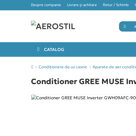
Despre companie
Livrare și achitare
Retur / Schimb
CATALOG
Condiționere de uz casnic
Aparate de aer condit
Conditioner GREE MUSE I