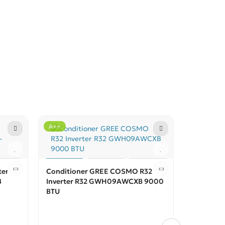
A++
ter
Conditioner GREE COSMO R32
B
Inverter R32 GWH09AWCXB 9000
BTU