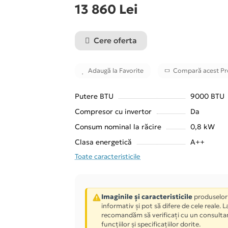
13 860 Lei
Cere oferta
Adaugă la Favorite
Compară acest P
Putere BTU
9000 BTU
Compresor cu invertor
Da
Consum nominal la răcire
0,8 kW
Clasa energetică
A++
Toate caracteristicile
Imaginile și caracteristicile
produselor
informativ și pot să difere de cele reale. 
recomandăm să verificați cu un consulta
funcțiilor și specificațiilor dorite.