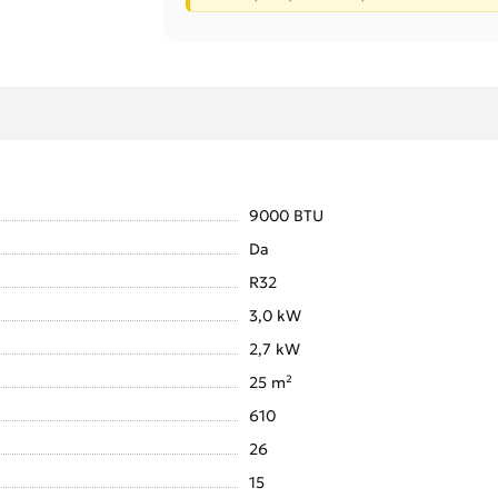
9000 BTU
Da
R32
3,0 kW
2,7 kW
25 m²
610
26
15