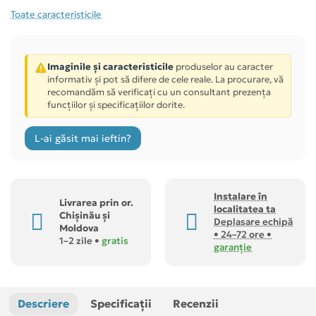
Toate caracteristicile
Imaginile și caracteristicile
produselor au caracter
informativ și pot să difere de cele reale. La procurare, vă
recomandăm să verificați cu un consultant prezența
funcțiilor și specificațiilor dorite.
L-ai găsit mai ieftin?
Instalare în
Livrarea prin or.
localitatea ta
Chișinău și
Deplasare echipă
Moldova
• 24–72 ore •
1–2 zile •
gratis
garanție
Descriere
Specificații
Recenzii