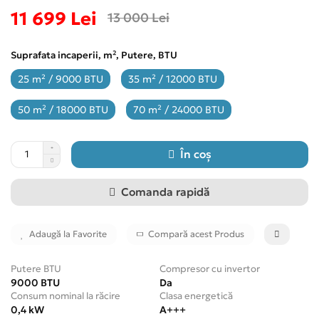
11 699 Lei
13 000 Lei
Suprafata incaperii, m², Putere, BTU
25 m² / 9000 BTU
35 m² / 12000 BTU
50 m² / 18000 BTU
70 m² / 24000 BTU
În coș
Comanda rapidă
Adaugă la Favorite
Compară acest Produs
Putere BTU
Compresor cu invertor
9000 BTU
Da
Consum nominal la răcire
Clasa energetică
0,4 kW
A+++