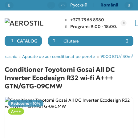
Русский
|
Română
+373 7966 8380
Back
Back
Back
Back
Program: 9:00 - 18:00.
Aparate de aer conditionat pe perete
7000 BTU/ 20m²
Condiționere tip casetă
Recuperatoare de căldură
CATALOG
9000 BTU/ 30m²
Condiționere mobile
Condiționere tip canal
uz casnic
Aparate de aer conditionat pe perete
9000 BTU/ 30m²
Conditioner Toyotomi Gosai All DC
12000 BTU/ 40m²
Condiționere multi-split
Inverter Ecodesign R32 wi-fi A+++
GTN/GTG-09CMW
18000 BTU/ 50m²
Accesorii pentru climatizare
24000 BTU/ 55-70m²
Reducere: - 10%
A+++