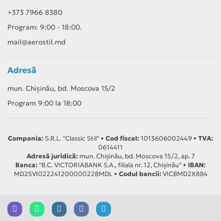
+373 7966 8380
Dimensiuni (int.
867×276×206 / 732×555×330 mm
/ ext.)
Program: 9:00 - 18:00.
mail@aerostil.md
Greutate (int. / ext.)
9 / 23.5 kg
Culoare
alb
Adresă
Garanție
36 luni
mun. Chișinău, bd. Moscova 15/2
Program 9:00 la 18:00
Cui i se potrivește
Pentru dormitor, cameră de copii, birou sau living
Compania:
S.R.L. "Classic Stil" •
Cod fiscal:
1013606002449 •
TVA:
mic (până la 25 m²). Alegerea potrivită dacă vrei
0614411
Adresă juridică:
mun. Chișinău, bd. Moscova 15/2, ap. 7
funcționare foarte silențioasă (de la 18 dB), eficiență
Banca:
"B.C. VICTORIABANK S.A., filiala nr. 12, Chișinău" •
IBAN:
A+++ și aer mai curat prin ionizare, lampă UV și
MD25VI022241200000228MDL •
Codul bancii:
VICBMD2X884
filtrare în mai multe etape.