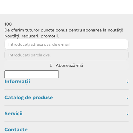
Capacitate de răcire
9000 BTU/oră
Suprafață max. recomandată
până la 25 m²
100
De oferim tuturor puncte bonus pentru abonarea la noutăți!
Putere la răcire / încălzire
2700 / 3000 W
Noutăți, reduceri, promoții.
Inverter
da
Clasă eficiență energetică
A+++
Abonează-mă
Agent frigorific
R32
Zgomot unitate internă
18–39 dB
Informaţii
Zgomot unitate externă
61 dB
Catalog de produse
Consum (răcire / încălzire)
822 / 712 W
Filtre
HEPA/ioni argint PP/sterilizare/fotocatalitic
Servicii
Wi-Fi
da
Contacte
Lampă UV
da