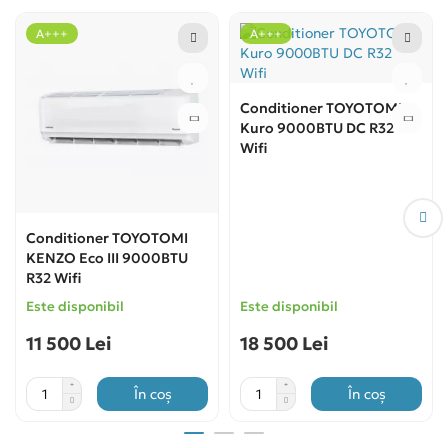
Confort pe timp de noapte
— Sleep și Night
Mode pentru un somn mai liniștit.
A+++
A+++
I-Sense
— reglaj inteligent al temperaturii pe
baza senzorului din telecomandă (acolo unde
Conditioner TOYOTOMI
ești tu).
Kuro 9000BTU DC R32
Wi-Fi integrat
— pornești aparatul de la
Wifi
distanță și alegi modul potrivit în câteva
secunde.
Pe scurt:
9000 BTU pentru camere mici —
Conditioner TOYOTOMI
KENZO Eco III 9000BTU
silențios, economic și cu sistem complet de
R32 Wifi
purificare a aerului.
Este disponibil
Este disponibil
9000 BTU
Inverter
A+++
Wi-Fi
R32
11 500 Lei
18 500 Lei
Self Clean 56°C
În coș
În coș
Specificații cheie