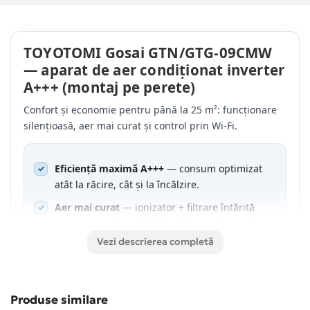
TOYOTOMI Gosai GTN/GTG-09CMW
— aparat de aer condiționat inverter
A+++ (montaj pe perete)
Confort și economie pentru până la 25 m²: funcționare
silențioasă, aer mai curat și control prin Wi-Fi.
Eficiență maximă A+++
— consum optimizat
atât la răcire, cât și la încălzire.
Aer mai curat
— ionizator + filtrare întărită
(HEPA cu acțiune triplă, ioni de argint PP, filtru
fotocatalitic).
Vezi descrierea completă
Sterilizare & auto-curățare
— Self Clean la
56°C și Autoclean ajută la menținerea unității
interne curate.
Produse similare