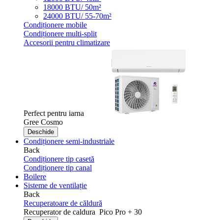
18000 BTU/ 50m²
24000 BTU/ 55-70m²
Condiționere mobile
Condiționere multi-split
Accesorii pentru climatizare
Perfect pentru iarna
Gree Cosmo
Deschide
Condiționere semi-industriale
Back
Condiționere tip casetă
Condiționere tip canal
Boilere
Sisteme de ventilație
Back
Recuperatoare de căldură
Recuperator de caldura
Pico Pro + 30