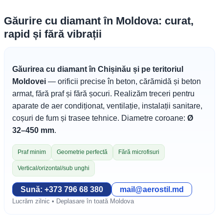
Găurire cu diamant în Moldova: curat,
rapid și fără vibrații
Găurirea cu diamant în Chișinău și pe teritoriul
Moldovei
— orificii precise în beton, cărămidă și beton
armat, fără praf și fără șocuri. Realizăm treceri pentru
aparate de aer condiționat, ventilație, instalații sanitare,
coșuri de fum și trasee tehnice. Diametre coroane:
Ø
32–450 mm
.
Praf minim
Geometrie perfectă
Fără microfisuri
Vertical/orizontal/sub unghi
Sună: +373 796 68 380
mail@aerostil.md
Lucrăm zilnic • Deplasare în toată Moldova