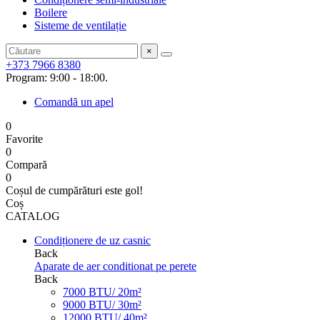
Boilere
Sisteme de ventilație
×
+373 7966 8380
Program: 9:00 - 18:00.
Comandă un apel
0
Favorite
0
Compară
0
Coșul de cumpărături este gol!
Coș
CATALOG
Condiționere de uz casnic
Back
Aparate de aer conditionat pe perete
Back
7000 BTU/ 20m²
9000 BTU/ 30m²
12000 BTU/ 40m²