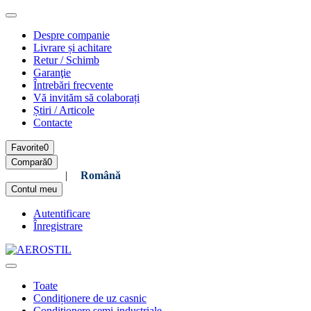
Despre companie
Livrare și achitare
Retur / Schimb
Garanţie
Întrebări frecvente
Vă invităm să colaborați
Știri / Articole
Contacte
Favorite
0
Compară
0
Русский
|
Română
Contul meu
Autentificare
Înregistrare
Toate
Condiționere de uz casnic
Condiționere semi-industriale