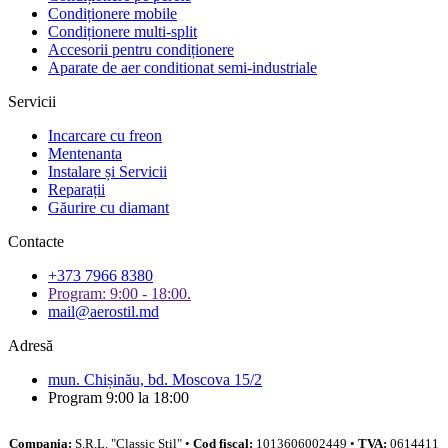
Condiționere mobile
Condiționere multi-split
Accesorii pentru condiționere
Aparate de aer conditionat semi-industriale
Servicii
Incarcare cu freon
Mentenanta
Instalare și Servicii
Reparații
Găurire cu diamant
Contacte
+373 7966 8380
Program: 9:00 - 18:00.
mail@aerostil.md
Adresă
mun. Chișinău, bd. Moscova 15/2
Program 9:00 la 18:00
Compania:
S.R.L. "Classic Stil" •
Cod fiscal:
1013606002449 •
TVA:
0614411