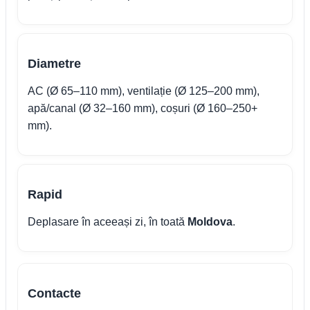
Diametre
AC (Ø 65–110 mm), ventilație (Ø 125–200 mm),
apă/canal (Ø 32–160 mm), coșuri (Ø 160–250+
mm).
Rapid
Deplasare în aceeași zi, în toată
Moldova
.
Contacte