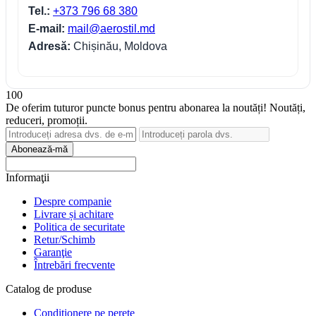
Tel.:
+373 796 68 380
E-mail:
mail@aerostil.md
Adresă:
Chișinău, Moldova
100
De oferim tuturor puncte bonus pentru abonarea la noutăți! Noutăți,
reduceri, promoții.
Abonează-mă
Informaţii
Despre companie
Livrare și achitare
Politica de securitate
Retur/Schimb
Garanţie
Întrebări frecvente
Catalog de produse
Condiționere pe perete