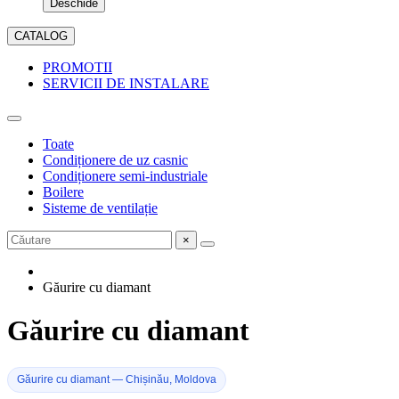
Deschide
CATALOG
PROMOTII
SERVICII DE INSTALARE
Toate
Condiționere de uz casnic
Condiționere semi-industriale
Boilere
Sisteme de ventilație
×
Găurire cu diamant
Găurire cu diamant
Găurire cu diamant — Chișinău, Moldova