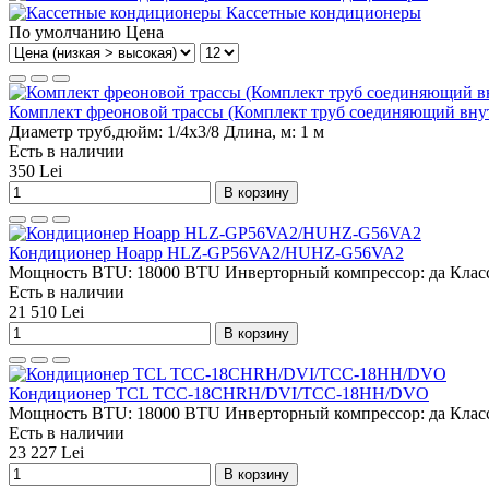
Кассетные кондиционеры
По умолчанию
Цена
Комплект фреоновой трассы (Комплект труб соединяющий вну
Диаметр труб,дюйм:
1/4x3/8
Длина, м:
1 м
Есть в наличии
350 Lei
В корзину
Кондиционер Hoapp HLZ-GP56VA2/HUHZ-G56VA2
Мощность BTU:
18000 BTU
Инверторный компрессор:
да
Класс
Есть в наличии
21 510 Lei
В корзину
Кондиционер TCL TCC-18CHRH/DVI/TCC-18HH/DVO
Мощность BTU:
18000 BTU
Инверторный компрессор:
да
Класс
Есть в наличии
23 227 Lei
В корзину