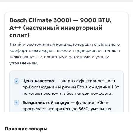
Bosch Climate 3000i — 9000 BTU,
A++ (настенный инверторный
сплит)
Тихий и экономичный кондиционер для стабильного
комфорта: охлаждает летом и поддерживает тепло в
межсезонье — с понятными режимами и умным
управлением.
Цена–качество
— энергоэффективность A++
при охлаждении и режим Eco + ожидание 1 Вт
помогают экономить без потери комфорта.
Всегда чистый воздух
— функция i-Clean
прогревает испаритель до 56°C, уменьшая
риск бактерий внутри блока.
Комфортные режимы
— «Следуй за мной»,
Похожие товары
ночной, «тишина», бесшумный, антихолодный