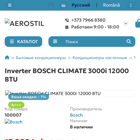
Русский
|
Română
+373 7966 8380
Назад
Назад
Назад
Назад
Работаем 9:00 - 18:00
Кондиционеры настенные
7000 BTU/ 20м²
Канальные кондиционеры
Рекуператоры тепла
КАТАЛОГ
9000 BTU/ 30м²
Мобильные кондиционеры
Кассетные кондиционеры
Бытовые кондиционеры
Кондиционеры настенные
12
Inverter BOSCH CLIMATE 3000i 12000
12000 BTU/ 40м²
Мульти сплит системы
BTU
18000 BTU/ 50м²
Аксессуары для климатических установок
Ваша скидка: - 1%
24000 BTU/ 55-70м²
A+++
Код товара
Производитель
100007
Bosch
Наличие
В наличии