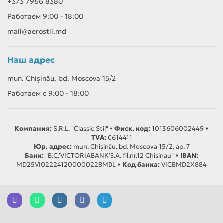
+373 7966 8380
Работаем 9:00 - 18:00
mail@aerostil.md
Наш адрес
mun. Chișinău, bd. Moscova 15/2
Работаем с 9:00 - 18:00
Компания:
S.R.L. "Classic Stil" •
Фиск. код:
1013606002449 •
TVA:
0614411
Юр. адрес:
mun. Chișinău, bd. Moscova 15/2, ap. 7
Банк:
"B.C.’VICTORIABANK’S.A. fil.nr.12 Chisinau" •
IBAN:
MD25VI022241200000228MDL •
Код банка:
VICBMD2X884