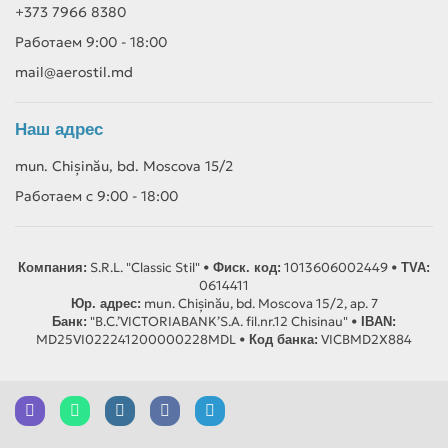
+373 7966 8380
Работаем 9:00 - 18:00
mail@aerostil.md
Наш адрес
mun. Chișinău, bd. Moscova 15/2
Работаем с 9:00 - 18:00
S.R.L. "Classic Stil" •
1013606002449 •
Компания:
Фиск. код:
TVA:
0614411
mun. Chișinău, bd. Moscova 15/2, ap. 7
Юр. адрес:
"B.C.’VICTORIABANK’S.A. fil.nr.12 Chisinau" •
Банк:
IBAN:
MD25VI022241200000228MDL •
VICBMD2X884
Код банка: