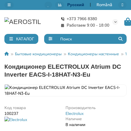
|
Română
Русский
+373 7966 8380
Назад
Назад
Назад
Назад
Работаем 9:00 - 18:00
7000 BTU/ 20м²
Кондиционеры настенные
Канальные кондиционеры
Рекуператоры тепла
КАТАЛОГ
9000 BTU/ 30м²
Мобильные кондиционеры
Кассетные кондиционеры
Бытовые кондиционеры
Кондиционеры настенные
18
Кондиционер ELECTROLUX Atrium DC
12000 BTU/ 40м²
Мульти сплит системы
Inverter EACS-I-18HAT-N3-Eu
18000 BTU/ 50м²
Аксессуары для климатических установок
24000 BTU/ 55-70м²
Код товара
Производитель
100237
Electrolux
Наличие
В наличии