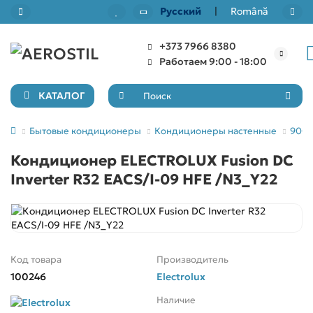
Русский
|
Română
+373 7966 8380
Назад
Назад
Назад
Назад
Работаем 9:00 - 18:00
Кондиционеры настенные
7000 BTU/ 20м²
Канальные кондиционеры
Рекуператоры тепла
КАТАЛОГ
9000 BTU/ 30м²
Мобильные кондиционеры
Кассетные кондиционеры
Бытовые кондиционеры
Кондиционеры настенные
9000
Кондиционер ELECTROLUX Fusion DC
12000 BTU/ 40м²
Мульти сплит системы
Inverter R32 EACS/I-09 HFE /N3_Y22
18000 BTU/ 50м²
Аксессуары для климатических установок
24000 BTU/ 55-70м²
Код товара
Производитель
100246
Electrolux
Наличие