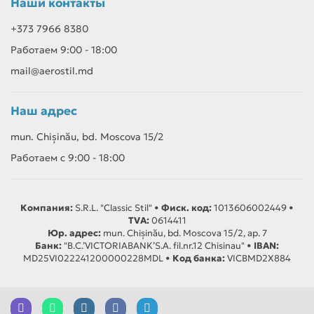
Наши контакты
+373 7966 8380
Работаем 9:00 - 18:00
mail@aerostil.md
Наш адрес
mun. Chișinău, bd. Moscova 15/2
Работаем с 9:00 - 18:00
Компания:
S.R.L. "Classic Stil" •
Фиск. код:
1013606002449 •
TVA:
0614411
Юр. адрес:
mun. Chișinău, bd. Moscova 15/2, ap. 7
Банк:
"B.C.’VICTORIABANK’S.A. fil.nr.12 Chisinau" •
IBAN:
MD25VI022241200000228MDL •
Код банка:
VICBMD2X884