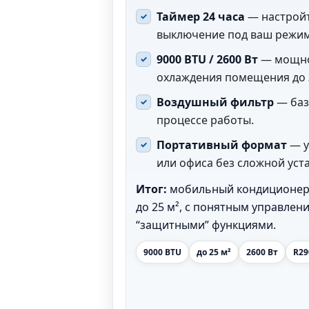
Таймер 24 часа
— настройт
выключение под ваш режим
9000 BTU / 2600 Вт
— мощно
охлаждения помещения до
Воздушный фильтр
— баз
процессе работы.
Портативный формат
— у
или офиса без сложной уст
Итог:
мобильный кондиционер 
до 25 м², с понятным управле
“защитными” функциями.
9000 BTU
до 25 м²
2600 Вт
R29