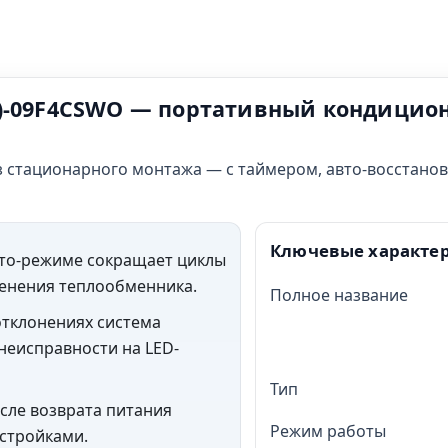
(P)-09F4CSWO — портативный кондицион
з стационарного монтажа — с таймером, авто-восстано
Ключевые характе
то-режиме сокращает циклы
енения теплообменника.
Полное название
тклонениях система
 неисправности на LED-
Тип
сле возврата питания
Режим работы
стройками.