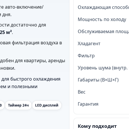
е авто-включение/
Охлаждающая способ
 дня.
Мощность по холоду
сти достаточно для
Обслуживаемая площ
25 м²
.
овая фильтрация воздуха в
Хладагент
Фильтр
добен для квартиры, аренды
Уровень шума (внутр. 
ановки.
для быстрого охлаждения
Габариты (В×Ш×Г)
нием и полезными
Вес
Гарантия
0
Таймер 24ч
LED дисплей
Кому подходит