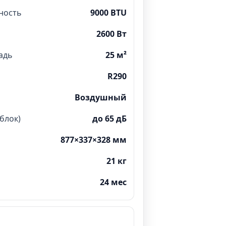
ность
9000 BTU
2600 Вт
адь
25 м²
R290
Воздушный
блок)
до 65 дБ
877×337×328 мм
21 кг
24 мес