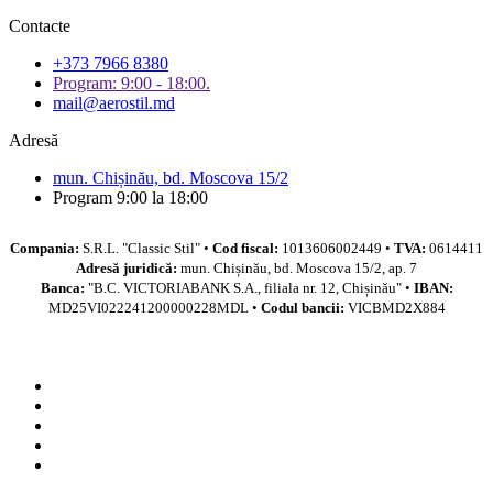
Contacte
+373 7966 8380
Program: 9:00 - 18:00.
mail@aerostil.md
Adresă
mun. Chișinău, bd. Moscova 15/2
Program 9:00 la 18:00
Compania:
S.R.L. "Classic Stil" •
Cod fiscal:
1013606002449 •
TVA:
0614411
Adresă juridică:
mun. Chișinău, bd. Moscova 15/2, ap. 7
Banca:
"B.C. VICTORIABANK S.A., filiala nr. 12, Chișinău" •
IBAN:
MD25VI022241200000228MDL •
Codul bancii:
VICBMD2X884