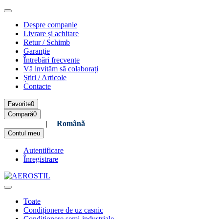
Despre companie
Livrare și achitare
Retur / Schimb
Garanţie
Întrebări frecvente
Vă invităm să colaborați
Știri / Articole
Contacte
Favorite
0
Compară
0
Русский
|
Română
Contul meu
Autentificare
Înregistrare
Toate
Condiționere de uz casnic
Condiționere semi-industriale