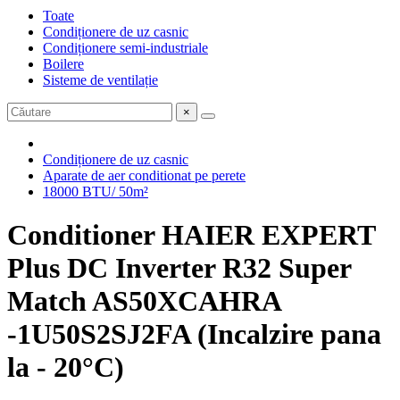
Toate
Condiționere de uz casnic
Condiționere semi-industriale
Boilere
Sisteme de ventilație
×
Condiționere de uz casnic
Aparate de aer conditionat pe perete
18000 BTU/ 50m²
Conditioner HAIER EXPERT
Plus DC Inverter R32 Super
Match AS50XCAHRA
-1U50S2SJ2FA (Incalzire pana
la - 20°C)