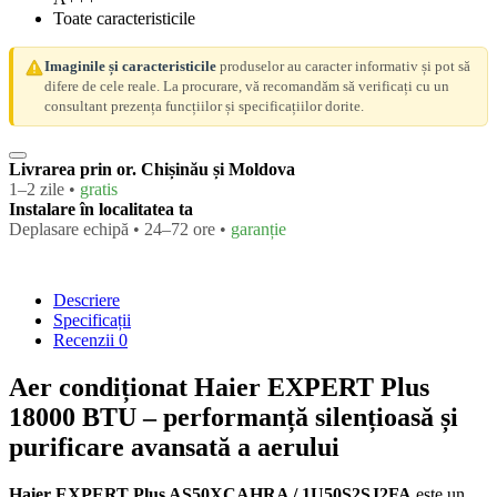
Toate caracteristicile
Imaginile și caracteristicile
produselor au caracter informativ și pot să
difere de cele reale. La procurare, vă recomandăm să verificați cu un
consultant prezența funcțiilor și specificațiilor dorite.
Livrarea prin or. Chișinău și Moldova
1–2 zile •
gratis
Instalare în localitatea ta
Deplasare echipă • 24–72 ore •
garanție
Descriere
Specificații
Recenzii
0
Aer condiționat Haier EXPERT Plus
18000 BTU – performanță silențioasă și
purificare avansată a aerului
Haier EXPERT Plus AS50XCAHRA / 1U50S2SJ2FA
este un