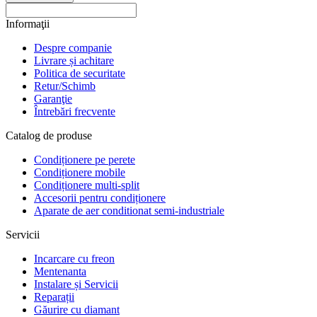
Informaţii
Despre companie
Livrare și achitare
Politica de securitate
Retur/Schimb
Garanţie
Întrebări frecvente
Catalog de produse
Condiționere pe perete
Condiționere mobile
Condiționere multi-split
Accesorii pentru condiționere
Aparate de aer conditionat semi-industriale
Servicii
Incarcare cu freon
Mentenanta
Instalare și Servicii
Reparații
Găurire cu diamant