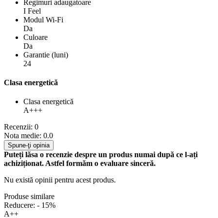
Regimuri adaugatoare
I Feel
Modul Wi-Fi
Da
Culoare
Da
Garantie (luni)
24
Clasa energetică
Clasa energetică
A+++
Recenzii: 0
Nota medie: 0.0
Spune-ţi opinia
Puteți lăsa o recenzie despre un produs numai după ce l-ați
achiziționat. Astfel formăm o evaluare sinceră.
Nu există opinii pentru acest produs.
Produse similare
Reducere: - 15%
A++