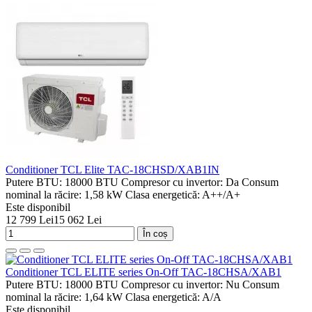
Conditioner TCL Elite TAC-18CHSD/XAB1IN
Putere BTU:
18000 BTU
Compresor cu invertor:
Da
Consum
nominal la răcire:
1,58 kW
Clasa energetică:
A++/A+
Este disponibil
12 799 Lei
15 062 Lei
În coș
Conditioner TCL ELITЕ series On-Off TAC-18CHSA/XAB1
Putere BTU:
18000 BTU
Compresor cu invertor:
Nu
Consum
nominal la răcire:
1,64 kW
Clasa energetică:
A/A
Este disponibil