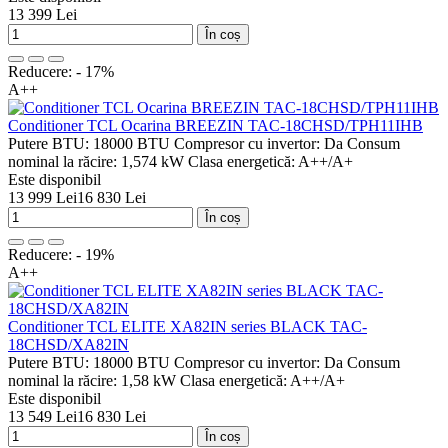
13 399 Lei
În coș
Reducere: - 17%
A++
Conditioner TCL Ocarina BREEZIN TAC-18CHSD/TPH11IHB
Putere BTU:
18000 BTU
Compresor cu invertor:
Da
Consum
nominal la răcire:
1,574 kW
Clasa energetică:
A++/A+
Este disponibil
13 999 Lei
16 830 Lei
În coș
Reducere: - 19%
A++
Conditioner TCL ELITE XA82IN series BLACK TAC-
18CHSD/XA82IN
Putere BTU:
18000 BTU
Compresor cu invertor:
Da
Consum
nominal la răcire:
1,58 kW
Clasa energetică:
A++/A+
Este disponibil
13 549 Lei
16 830 Lei
În coș