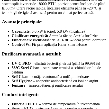
sistem split inverter de 18000 BTU, potrivit pentru încăperi de până
la 50 m². Oferă răcire rapidă, încălzire eficientă până la –20 °C și
tehnologii de igienă avansată pentru un climat perfect acasă.
Avantaje principale:
Capacitate:
5.0 kW (răcire), 5.8 kW (încălzire)
Clasificare energetică:
A+++ la răcire, A++ la încălzire
Funcționare silențioasă:
de la 16 dB – ideal pentru dormitor
Control Wi-Fi:
prin aplicația Haier Smart Home
Purificare avansată a aerului:
UV-C PRO
– elimină bacterii și viruși (până la 99.991%)
56°C Steri Clean
– sterilizare termică a schimbătorului de
căldură
Self Clean
– curățare automată a unității interioare
Self Hygiene
– acoperire antibacteriană cu ioni de argint
Ionizare
– împrospătarea și purificarea aerului
Confort inteligent:
Funcția I FEEL
– senzor de temperatură în telecomandă
Senzor ECO
– detectează prezența pentru economie de