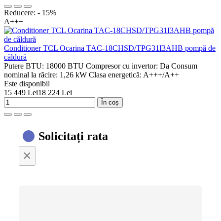
Reducere: - 15%
A+++
Conditioner TCL Ocarina TAC-18CHSD/TPG31I3AHB pompă de
căldură
Putere BTU:
18000 BTU
Compresor cu invertor:
Da
Consum
nominal la răcire:
1,26 kW
Clasa energetică:
A+++/A++
Este disponibil
15 449 Lei
18 224 Lei
În coș
Solicitați rata
×