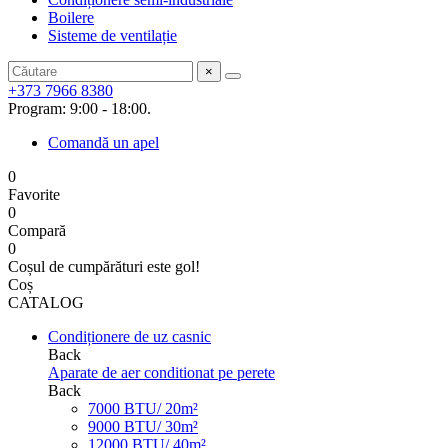
Boilere
Sisteme de ventilație
×
+373 7966 8380
Program: 9:00 - 18:00.
Comandă un apel
0
Favorite
0
Compară
0
Coșul de cumpărături este gol!
Coș
CATALOG
Condiționere de uz casnic
Back
Aparate de aer conditionat pe perete
Back
7000 BTU/ 20m²
9000 BTU/ 30m²
12000 BTU/ 40m²