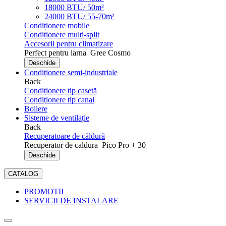
18000 BTU/ 50m²
24000 BTU/ 55-70m²
Condiționere mobile
Condiționere multi-split
Accesorii pentru climatizare
Perfect pentru iarna
Gree Cosmo
Deschide
Condiționere semi-industriale
Back
Condiționere tip casetă
Condiționere tip canal
Boilere
Sisteme de ventilație
Back
Recuperatoare de căldură
Recuperator de caldura
Pico Pro + 30
Deschide
CATALOG
PROMOTII
SERVICII DE INSTALARE